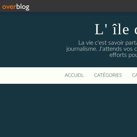
L' île
La vie c'est savoir par
journalisme. J'attends vos
efforts pou
ACCUEIL
CATÉGORIES
C