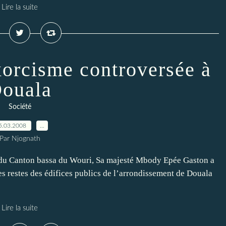
Lire la suite
xorcisme controversée à
ouala
Société
5.03.2008
…
Par Njognath
r du Canton bassa du Wouri, Sa majesté Mbody Epée Gaston a
s restes des édifices publics de l’arrondissement de Douala
Lire la suite