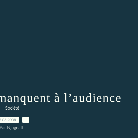
manquent à l’audience
Société
6.03.2008
…
Par Njognath