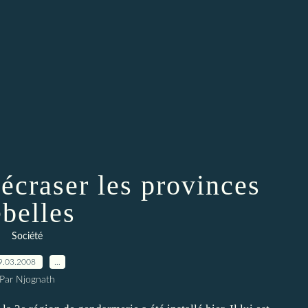
écraser les provinces
ebelles
Société
9.03.2008
…
Par Njognath