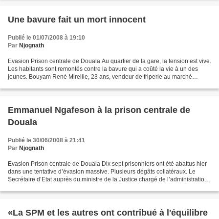
Une bavure fait un mort innocent
Publié le 01/07/2008 à 19:10
Par
Njognath
Evasion Prison centrale de Douala Au quartier de la gare, la tension est vive.
Les habitants sont remontés contre la bavure qui a coûté la vie à un des
jeunes. Bouyam René Mireille, 23 ans, vendeur de friperie au marché
central a succombé de ses blessures...
Emmanuel Ngafeson à la prison centrale de
Douala
Publié le 30/06/2008 à 21:41
Par
Njognath
Evasion Prison centrale de Douala Dix sept prisonniers ont été abattus hier
dans une tentative d’évasion massive. Plusieurs dégâts collatéraux. Le
Secrétaire d’Etat auprès du ministre de la Justice chargé de l’administration
pénitentiaire a fait une descente...
«La SPM et les autres ont contribué à l'équilibre