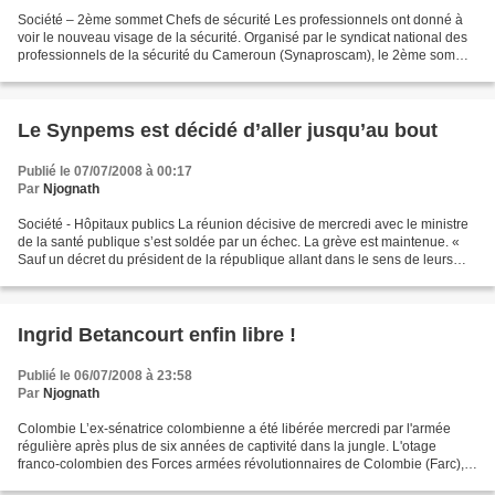
Société – 2ème sommet Chefs de sécurité Les professionnels ont donné à
voir le nouveau visage de la sécurité. Organisé par le syndicat national des
professionnels de la sécurité du Cameroun (Synaproscam), le 2ème sommet
des chefs de sécurité s’est tenue...
Le Synpems est décidé d’aller jusqu’au bout
Publié le 07/07/2008 à 00:17
Par
Njognath
Société - Hôpitaux publics La réunion décisive de mercredi avec le ministre
de la santé publique s’est soldée par un échec. La grève est maintenue. «
Sauf un décret du président de la république allant dans le sens de leurs
revendications, sinon rien...
Ingrid Betancourt enfin libre !
Publié le 06/07/2008 à 23:58
Par
Njognath
Colombie L’ex-sénatrice colombienne a été libérée mercredi par l'armée
régulière après plus de six années de captivité dans la jungle. L'otage
franco-colombien des Forces armées révolutionnaires de Colombie (Farc),
enlevé le 23 février 2002, a été récupérée...