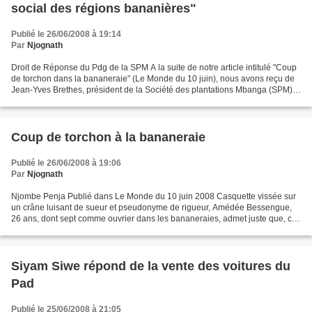
social des régions bananières"
Publié le 26/06/2008 à 19:14
Par
Njognath
Droit de Réponse du Pdg de la SPM A la suite de notre article intitulé "Coup
de torchon dans la bananeraie" (Le Monde du 10 juin), nous avons reçu de
Jean-Yves Brethes, président de la Société des plantations Mbanga (SPM),
la mise au point suivante :...
Coup de torchon à la bananeraie
Publié le 26/06/2008 à 19:06
Par
Njognath
Njombe Penja Publié dans Le Monde du 10 juin 2008 Casquette vissée sur
un crâne luisant de sueur et pseudonyme de rigueur, Amédée Bessengue,
26 ans, dont sept comme ouvrier dans les bananeraies, admet juste que, ces
jours-là, il a "grevé". Sur son propre...
Siyam Siwe répond de la vente des voitures du
Pad
Publié le 25/06/2008 à 21:05