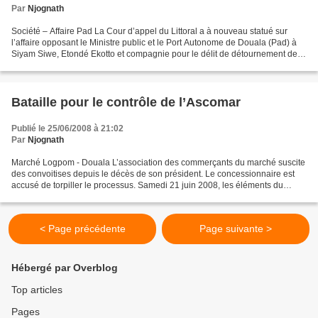
Par
Njognath
Société – Affaire Pad La Cour d’appel du Littoral a à nouveau statué sur
l’affaire opposant le Ministre public et le Port Autonome de Douala (Pad) à
Siyam Siwe, Etondé Ekotto et compagnie pour le délit de détournement de
fonds publics. L’audience du mercredi...
Bataille pour le contrôle de l’Ascomar
Publié le 25/06/2008 à 21:02
Par
Njognath
Marché Logpom - Douala L’association des commerçants du marché suscite
des convoitises depuis le décès de son président. Le concessionnaire est
accusé de torpiller le processus. Samedi 21 juin 2008, les éléments du
commissariat du 12ème arrondissement...
< Page précédente
Page suivante >
Hébergé par Overblog
Top articles
Pages