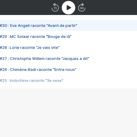
#30 : Eve Angeli raconte "Avant de partir"
#29 : MC Solaar raconte "Bouge de là"
28 : Lorie raconte "Je vais vite"
#27 : Christophe Willem raconte "Jacques a dit"
#26 : Chimène Badi raconte "Entre nous"
#25 : Indochine raconte "3e sexe"
#24 : Zaho raconte "C'est chelou"
#23 : Patrick Bruel raconte "Au café des délices"
#22 : Kyo raconte "Le chemin"
#21 : Nolwenn Leroy raconte "Cassé"
#20 : Patrick Hernandez raconte "Born to be alive"