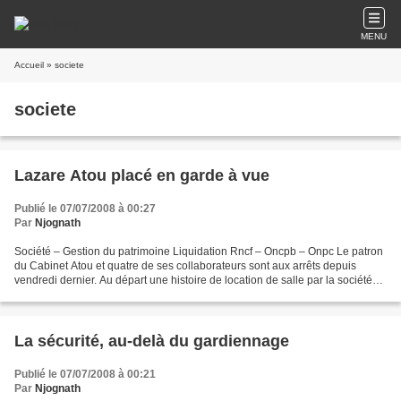
MENU
Accueil
» societe
societe
Lazare Atou placé en garde à vue
Publié le 07/07/2008 à 00:27
Par
Njognath
Société – Gestion du patrimoine Liquidation Rncf – Oncpb – Onpc Le patron
du Cabinet Atou et quatre de ses collaborateurs sont aux arrêts depuis
vendredi dernier. Au départ une histoire de location de salle par la société
Nestlé. Lazare Atou, le patron...
La sécurité, au-delà du gardiennage
Publié le 07/07/2008 à 00:21
Par
Njognath