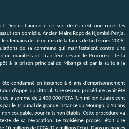
. Depuis l’annonce de son décès c’est une ruée des
assaut son domicile. Ancien Maire Rdpc de Njombé-Penja,
ux lendemains des émeutes de la faims de fin février 2008.
opulations de sa commune qui manifestaient contre une
 d’un manifestant. Transféré devant le Procureur de la
ôt à la prison principal de Mbanga et par la suite à la
it été condamné en instance à 6 ans d'emprisonnement
 Cour d’Appel du Littoral. Une second procédure avait été
de la somme de 1 400 000 FCFA (Un million quatre cent
 par le Tribunal de grande instance du Moungo, à 10 ans
ré non coupable, pour faits non établis. Cette procédure va
étexte de sa révocation. Le troisième procès, était une
10 millions de FCFA (Dix millions Fcfa). Dans un procès