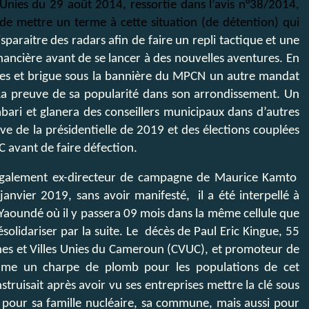
 Unies du 29 août 2014, ressortie dans l’avis n°38/2014,
 de mettre un terme à cette situation (de détention) qui
isparaitre des radars afin de faire un repli tactique et une
ancière avant de se lancer à des nouvelles aventures. En
les et brigue sous la bannière du MPCN un autre mandat
 preuve de sa popularité dans son arrondissement. Un
bari et glanera des conseillers municipaux dans d’autres
de la présidentielle de 2019 et des élections couplées
RC avant de faire défection.
 également ex-directeur de campagne de Maurice Kamto
janvier 2019, sans avoir manifesté, il a été interpellé à
 Yaoundé où il y passera 09 mois dans la même cellule que
solidariser par la suite. Le décès de Paul Eric Kingue, 55
nes et Villes Unies du Cameroun (CVUC), et promoteur de
me un charpe de plomb pour les populations de cet
ruisait après avoir vu ses entreprises mettre la clé sous
 pour sa famille nucléaire, sa commune, mais aussi pour