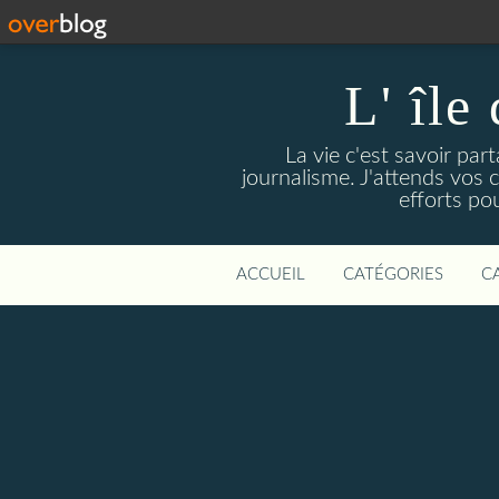
L' île
La vie c'est savoir par
journalisme. J'attends vos
efforts pou
ACCUEIL
CATÉGORIES
C