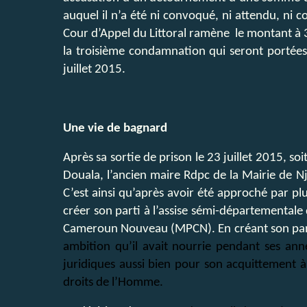
auquel il n’a été ni convoqué, ni attendu, ni
Cour d’Appel du Littoral ramène le montant à 3 
la troisième condamnation qui seront portées 
juillet 2015.
Une vie de bagnard
Après sa sortie de prison le 23 juillet 2015, so
Douala, l’ancien maire Rdpc de la Mairie de N
C’est ainsi qu’après avoir été approché par pl
créer son parti à l’assise sémi-départementa
Cameroun Nouveau (MPCN). En créant son parti
ambition qu’il avait nourrie pendant ses anné
juridiques aussi bien pour son acquittement 
droits de l’Homme.