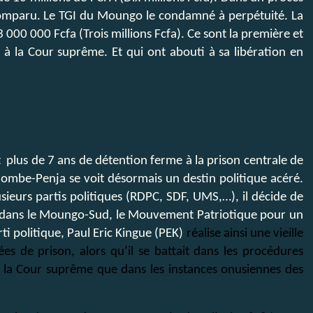
 comparu. Le TGI du Moungo le condamné à perpétuité. La
000 000 Fcfa (Trois millions Fcfa). Ce sont la première et
à la Cour suprême. Et qui ont abouti à sa libération en
it plus de 7 ans de détention ferme à la prison centrale de
jombe-Penja se voit désormais un destin politique acéré.
usieurs partis politiques (RDPC, SDF, UMS,…), il décide de
le dans le Moungo-Sud, le Mouvement Patriotique pour un
 politique, Paul Eric Kingue (PEK)
réalise ainsi une vieille
es de prison, alors qu’il se battait dans les procédures
à la Cour suprême que dans les instances onusiennes des