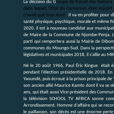
La décision du G
roupe de travail des Nations
dans lequel, l'Etat du Cameroun était enjoint
n'avait que trop duré.
Il va en profiter pour d
santé physique, psychique, morale et même fin
2020, il est à nouveau candidat aux municipa
de Maire de la Commune de Njombe-Penja. La
parti qui remportera aussi la Mairie de Dibom
communes du Moungo-Sud. Dans la perspective 
législatives et municipales 2018, il s’allie au M
Né le 20 août 1966, Paul Éric Kingue était
pendant l’élection présidentielle de 2018. En 
Yaoundé, puis écroué à la prison principale de
son ancien allié Maurice Kamto dont il va se dé
ans, qui était aussi Vice-président des Commu
la télévision SCHOOL TV AFRICA sonne com
Arrondissement. Homme d’affaire qui se reconst
le paillasson, son décès est une énorme perte