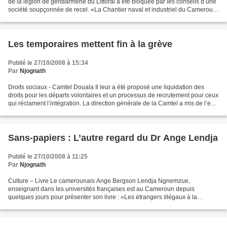
de la légion de gendarmerie du Littoral a été bloquée par les conseils d une
société soupçonnée de recel. «La Chantier naval et industriel du Cameroun
(Cnic) n’est pas dans une situation...
Les temporaires mettent fin à la grève
Publié le 27/10/2008 à 15:34
Par
Njognath
Droits sociaux - Camtel Douala Il leur a été proposé une liquidation des
droits pour les départs volontaires et un processus de recrutement pour ceux
qui réclament l’intégration. La direction générale de la Camtel a mis de l’eau
dans son vin. La démarche...
Sans-papiers : L’autre regard du Dr Ange Lendja
Publié le 27/10/2008 à 11:25
Par
Njognath
Culture – Livre Le camerounais Ange Bergson Lendja Ngnemzue,
enseignant dans les universités françaises est au Cameroun depuis
quelques jours pour présenter son livre : «Les étrangers illégaux à la
recherche de papiers » publié chez l’Harmattan. Ce livre...