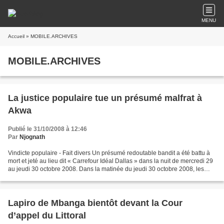
MENU
Accueil
» MOBILE.ARCHIVES
MOBILE.ARCHIVES
La justice populaire tue un présumé malfrat à
Akwa
Publié le 31/10/2008 à 12:46
Par
Njognath
Vindicte populaire - Fait divers Un présumé redoutable bandit a été battu à
mort et jeté au lieu dit « Carrefour Idéal Dallas » dans la nuit de mercredi 29
au jeudi 30 octobre 2008. Dans la matinée du jeudi 30 octobre 2008, les
habitants de la «Rue des...
Lapiro de Mbanga bientôt devant la Cour
d’appel du Littoral