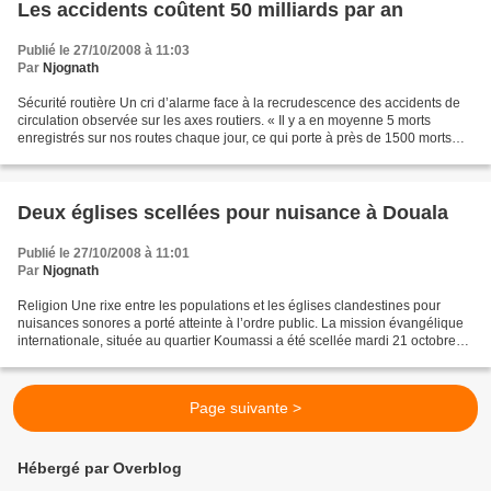
Les accidents coûtent 50 milliards par an
Publié le 27/10/2008 à 11:03
Par
Njognath
Sécurité routière Un cri d’alarme face à la recrudescence des accidents de
circulation observée sur les axes routiers. « Il y a en moyenne 5 morts
enregistrés sur nos routes chaque jour, ce qui porte à près de 1500 morts
par an », affirme Martial Missimikim,...
Deux églises scellées pour nuisance à Douala
Publié le 27/10/2008 à 11:01
Par
Njognath
Religion Une rixe entre les populations et les églises clandestines pour
nuisances sonores a porté atteinte à l’ordre public. La mission évangélique
internationale, située au quartier Koumassi a été scellée mardi 21 octobre
2008, par Edoa Mballa, le sous-préfet...
Page suivante >
Hébergé par Overblog