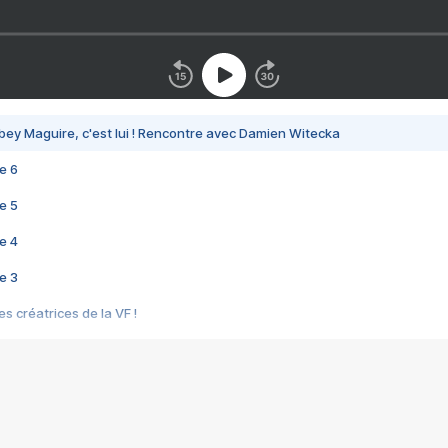
bey Maguire, c'est lui ! Rencontre avec Damien Witecka
e 6
e 5
e 4
e 3
s créatrices de la VF !
e 2
e 1
e Mektoub My Love arrive enfin ! Rencontre avec Shaïn Boumedine et Sal