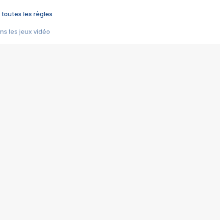
 toutes les règles
s les jeux vidéo
us choquant de Rockstar ? - Le scandale BULLY
e plus moche de Steam
du RÊVE tourne au CAUCHEMAR
pendant 8 heures
it… à tort
umiliés par un jeu vidéo
ire - Final Fantasy 8
ti un empire - Age of Empires
story DOFUS
tard, il crée l'un des pires jeux de tous les temps, MindsEye.