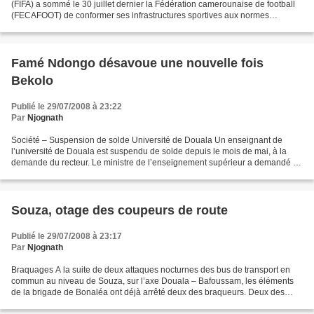
(FIFA) a sommé le 30 juillet dernier la Fédération camerounaise de football
(FECAFOOT) de conformer ses infrastructures sportives aux normes
internationales en vigueur. La...
Famé Ndongo désavoue une nouvelle fois
Bekolo
Publié le 29/07/2008 à 23:22
Par
Njognath
Société – Suspension de solde Université de Douala Un enseignant de
l’université de Douala est suspendu de solde depuis le mois de mai, à la
demande du recteur. Le ministre de l’enseignement supérieur a demandé le
rétablissement du solde. «Par la présente,...
Souza, otage des coupeurs de route
Publié le 29/07/2008 à 23:17
Par
Njognath
Braquages A la suite de deux attaques nocturnes des bus de transport en
commun au niveau de Souza, sur l’axe Douala – Bafoussam, les éléments
de la brigade de Bonaléa ont déjà arrêté deux des braqueurs. Deux des
braqueurs qui ont détourné le bus de 70...