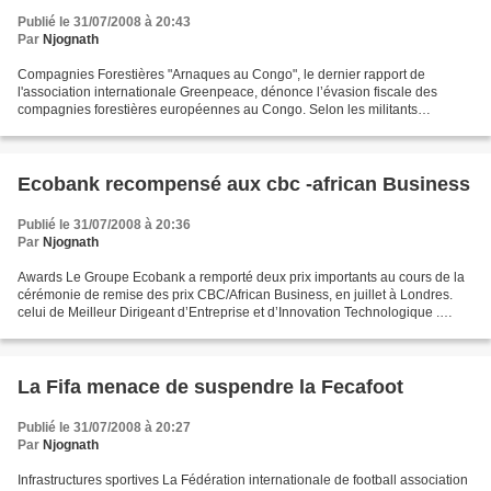
Publié le 31/07/2008 à 20:43
Par
Njognath
Compagnies Forestières "Arnaques au Congo", le dernier rapport de
l'association internationale Greenpeace, dénonce l’évasion fiscale des
compagnies forestières européennes au Congo. Selon les militants
écologistes, le groupe Danzer aurait élaboré un système...
Ecobank recompensé aux cbc -african Business
Publié le 31/07/2008 à 20:36
Par
Njognath
Awards Le Groupe Ecobank a remporté deux prix importants au cours de la
cérémonie de remise des prix CBC/African Business, en juillet à Londres.
celui de Meilleur Dirigeant d’Entreprise et d’Innovation Technologique .
Arnold Ekpe, Directeur Général du...
La Fifa menace de suspendre la Fecafoot
Publié le 31/07/2008 à 20:27
Par
Njognath
Infrastructures sportives La Fédération internationale de football association