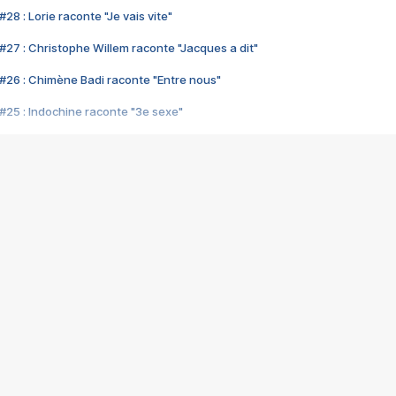
28 : Lorie raconte "Je vais vite"
#27 : Christophe Willem raconte "Jacques a dit"
#26 : Chimène Badi raconte "Entre nous"
#25 : Indochine raconte "3e sexe"
#24 : Zaho raconte "C'est chelou"
#23 : Patrick Bruel raconte "Au café des délices"
#22 : Kyo raconte "Le chemin"
#21 : Nolwenn Leroy raconte "Cassé"
#20 : Patrick Hernandez raconte "Born to be alive"
#19 : Lorie raconte "Près de moi"
#18 : Michael Jones raconte "A nos actes manqués" (avec Jean-Jacque
#17 : Khaled raconte "Aïcha"