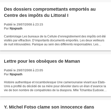
Des dossiers compromettants emportés au
Centre des impôts du Littoral I
Publié le 29/07/2008 à 23:15
Par
Njognath
Cambriolage Les bureaux de la Cellule d’enregistrement des impôts ont été
visités par effraction. D’importants documents emportés. Les deux veilleurs
de nuit introuvables. Panique au sein des différents responsables. Les
usagers ont eu du mal a effectué...
Lettre pour les obsèques de Maman
Publié le 29/07/2008 à 23:05
Par
Njognath
Histoire authentique et rocambolesque Une camerounaise vivant aux Etats-
Unis a profité du décédé de sa mère pour dévoiler dans un élan d’avarice la
vie de bon nombre de compatriotes de la diaspora. Mlle Tchamba Eudoxie, «
Magne » pour les intimes a lors...
Y. Michel Fotso clame son innocence dans