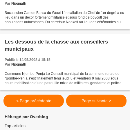
Par
Njognath
Succession Canton Bassa du Wouri L’installation du Chef de 1er degré a eu
lieu dans un décor fortement militarisé et sous fond de boycott des
populations autochtones. Du carrefour Ndokoti au lieu des cérémonies au
cœur du village Ndogbong, il fallait...
Les dessous de la chasse aux conseillers
municipaux
Publié le 14/05/2008 à 15:15
Par
Njognath
Commune Njombe-Penja Le Conseil municipal de la commune rurale de
Njombé-Penja s’est finalement tenu jeudi 8 et vendredi 9 mai 2008 sous
haute mobilisation d’une patrouille mixte de militaires, gendarme et policiers.
Bilan une arrestation. Précédemment...
< Page précédente
Page suivante >
Hébergé par Overblog
Top articles