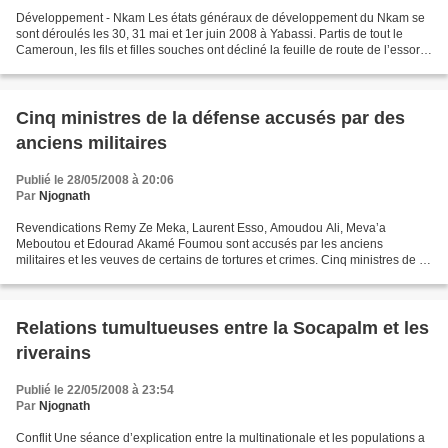
Développement - Nkam Les états généraux de développement du Nkam se
sont déroulés les 30, 31 mai et 1er juin 2008 à Yabassi. Partis de tout le
Cameroun, les fils et filles souches ont décliné la feuille de route de l’essor
de ce département. Impatiemment...
Cinq ministres de la défense accusés par des
anciens militaires
Publié le 28/05/2008 à 20:06
Par
Njognath
Revendications Remy Ze Meka, Laurent Esso, Amoudou Ali, Meva’a
Meboutou et Edourad Akamé Foumou sont accusés par les anciens
militaires et les veuves de certains de tortures et crimes. Cinq ministres de la
défense accusés par des anciens militaires En...
Relations tumultueuses entre la Socapalm et les
riverains
Publié le 22/05/2008 à 23:54
Par
Njognath
Conflit Une séance d’explication entre la multinationale et les populations a