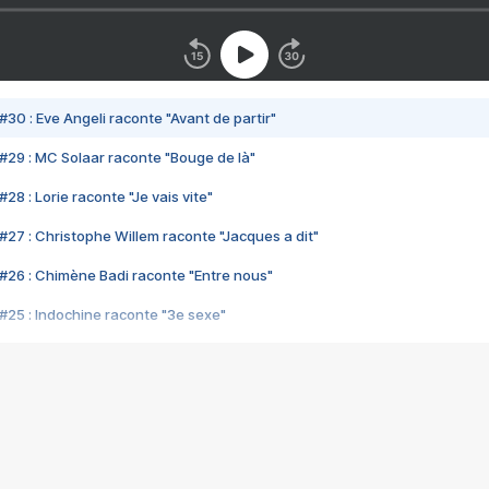
#30 : Eve Angeli raconte "Avant de partir"
#29 : MC Solaar raconte "Bouge de là"
28 : Lorie raconte "Je vais vite"
#27 : Christophe Willem raconte "Jacques a dit"
#26 : Chimène Badi raconte "Entre nous"
#25 : Indochine raconte "3e sexe"
#24 : Zaho raconte "C'est chelou"
#23 : Patrick Bruel raconte "Au café des délices"
#22 : Kyo raconte "Le chemin"
#21 : Nolwenn Leroy raconte "Cassé"