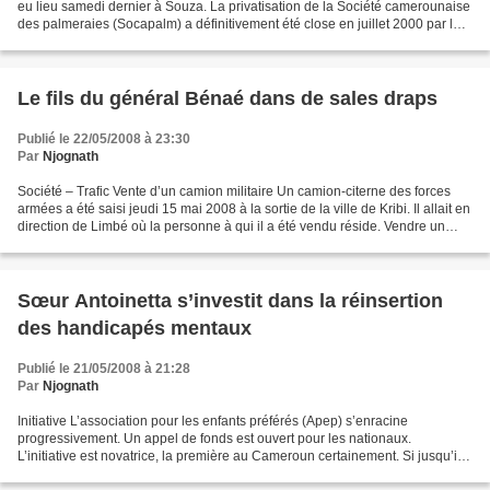
eu lieu samedi dernier à Souza. La privatisation de la Société camerounaise
des palmeraies (Socapalm) a définitivement été close en juillet 2000 par la
signature de la Convention...
Le fils du général Bénaé dans de sales draps
Publié le 22/05/2008 à 23:30
Par
Njognath
Société – Trafic Vente d’un camion militaire Un camion-citerne des forces
armées a été saisi jeudi 15 mai 2008 à la sortie de la ville de Kribi. Il allait en
direction de Limbé où la personne à qui il a été vendu réside. Vendre un
camion citerne de l’armée...
Sœur Antoinetta s’investit dans la réinsertion
des handicapés mentaux
Publié le 21/05/2008 à 21:28
Par
Njognath
Initiative L’association pour les enfants préférés (Apep) s’enracine
progressivement. Un appel de fonds est ouvert pour les nationaux.
L’initiative est novatrice, la première au Cameroun certainement. Si jusqu’ici
elle a eu besoin des apports extérieurs...