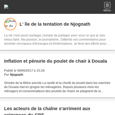
MENU
L' île de la tentation de Njognath
La vie c'est savoir partager, j'essaie de partager avec vous ce que je sais
mieux faire. Ma passion, le journalisme. J'attends vos commentaires pour
annimer cet espace d'échanges et d'informations. Je ferai des efforts pour
l'améliorer au jour le jour. Votre motivation sera mon leitmotiv
Inflation et pénurie du poulet de chair à Douala
Publié le 08/06/2017 à 15:26
Par
Njognath
Sinistre de la filière avicole La rareté et la cherté du poulet dans les marchés
de Douala met en grogne les ménagères. Depuis plusieurs mois les
ménagers et consommateurs des poulets de chairs se plaignent de la
maigreur de cette viande tant prise et...
Les acteurs de la chaîne s’arriment aux