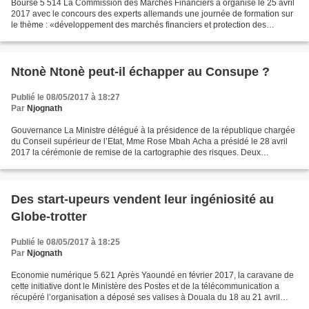
Bourse 5 514 La Commission des Marchés Financiers a organisé le 25 avril
2017 avec le concours des experts allemands une journée de formation sur
le thème : «développement des marchés financiers et protection des
épargnants». Pendant une journée, les...
Ntonè Ntonè peut-il échapper au Consupe ?
Publié le 08/05/2017 à 18:27
Par
Njognath
Gouvernance La Ministre délégué à la présidence de la république chargée
du Conseil supérieur de l’Etat, Mme Rose Mbah Acha a présidé le 28 avril
2017 la cérémonie de remise de la cartographie des risques. Deux
semaines après la session ordinaire du Conseil...
Des start-upeurs vendent leur ingéniosité au
Globe-trotter
Publié le 08/05/2017 à 18:25
Par
Njognath
Economie numérique 5 621 Après Yaoundé en février 2017, la caravane de
cette initiative dont le Ministère des Postes et de la télécommunication a
récupéré l’organisation a déposé ses valises à Douala du 18 au 21 avril
2017. Pendant quatre jours des jeunes...