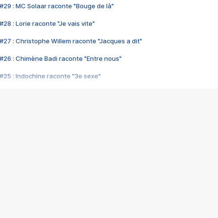
#29 : MC Solaar raconte "Bouge de là"
28 : Lorie raconte "Je vais vite"
#27 : Christophe Willem raconte "Jacques a dit"
#26 : Chimène Badi raconte "Entre nous"
#25 : Indochine raconte "3e sexe"
#24 : Zaho raconte "C'est chelou"
#23 : Patrick Bruel raconte "Au café des délices"
#22 : Kyo raconte "Le chemin"
#21 : Nolwenn Leroy raconte "Cassé"
#20 : Patrick Hernandez raconte "Born to be alive"
#19 : Lorie raconte "Près de moi"
#18 : Michael Jones raconte "A nos actes manqués" (avec Jean-Jacque
#17 : Khaled raconte "Aïcha"