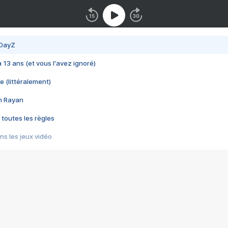
 DayZ
 a 13 ans (et vous l'avez ignoré)
e (littéralement)
im Rayan
 toutes les règles
s les jeux vidéo
us choquant de Rockstar ? - Le scandale BULLY
e plus moche de Steam
du RÊVE tourne au CAUCHEMAR
pendant 8 heures