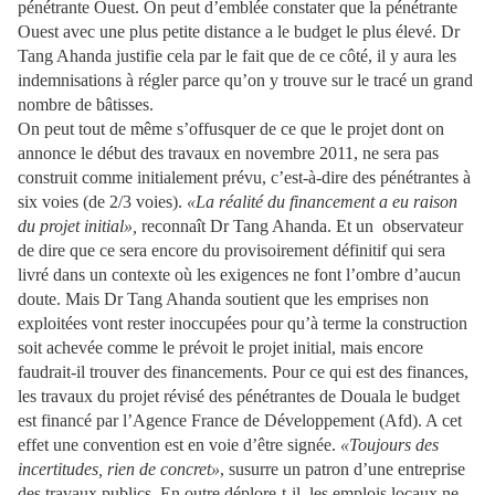
pénétrante Ouest. On peut d’emblée constater que la pénétrante
Ouest avec une plus petite distance a le budget le plus élevé. Dr
Tang Ahanda justifie cela par le fait que de ce côté, il y aura les
indemnisations à régler parce qu’on y trouve sur le tracé un grand
nombre de bâtisses.
On peut tout de même s’offusquer de ce que le projet dont on
annonce le début des travaux en novembre 2011, ne sera pas
construit comme initialement prévu, c’est-à-dire des pénétrantes à
six voies (de 2/3 voies).
«La réalité du financement a eu raison
du projet initial»,
reconnaît Dr Tang Ahanda. Et un
observateur
de dire que ce sera encore du provisoirement définitif qui sera
livré dans un contexte où les exigences ne font l’ombre d’aucun
doute. Mais Dr Tang Ahanda soutient que les emprises non
exploitées vont rester inoccupées pour qu’à terme la construction
soit achevée comme le prévoit le projet initial, mais encore
faudrait-il trouver des financements. Pour ce qui est des finances,
les travaux du projet révisé des pénétrantes de Douala le budget
est financé par l’Agence France de Développement (Afd). A cet
effet une convention est en voie d’être signée.
«Toujours des
incertitudes, rien de concret»
, susurre un patron d’une entreprise
des travaux publics. En outre déplore-t-il, les emplois locaux ne