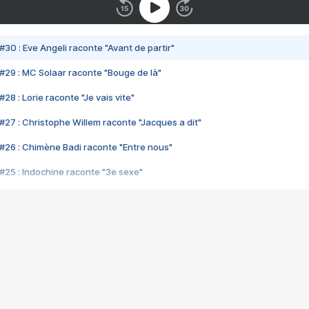
#30 : Eve Angeli raconte "Avant de partir"
#29 : MC Solaar raconte "Bouge de là"
28 : Lorie raconte "Je vais vite"
#27 : Christophe Willem raconte "Jacques a dit"
#26 : Chimène Badi raconte "Entre nous"
#25 : Indochine raconte "3e sexe"
#24 : Zaho raconte "C'est chelou"
#23 : Patrick Bruel raconte "Au café des délices"
#22 : Kyo raconte "Le chemin"
#21 : Nolwenn Leroy raconte "Cassé"
#20 : Patrick Hernandez raconte "Born to be alive"