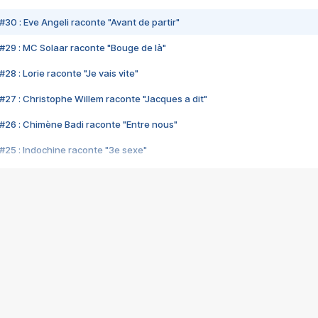
#30 : Eve Angeli raconte "Avant de partir"
#29 : MC Solaar raconte "Bouge de là"
28 : Lorie raconte "Je vais vite"
#27 : Christophe Willem raconte "Jacques a dit"
#26 : Chimène Badi raconte "Entre nous"
#25 : Indochine raconte "3e sexe"
#24 : Zaho raconte "C'est chelou"
#23 : Patrick Bruel raconte "Au café des délices"
#22 : Kyo raconte "Le chemin"
#21 : Nolwenn Leroy raconte "Cassé"
#20 : Patrick Hernandez raconte "Born to be alive"
#19 : Lorie raconte "Près de moi"