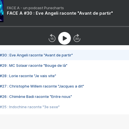
FACE A - un podcast Purecharts
FACE A #30 : Eve Angeli raconte "Avant de partir"
#30 : Eve Angeli raconte "Avant de partir"
#29 : MC Solaar raconte "Bouge de là"
28 : Lorie raconte "Je vais vite"
#27 : Christophe Willem raconte "Jacques a dit"
#26 : Chimène Badi raconte "Entre nous"
#25 : Indochine raconte "3e sexe"
#24 : Zaho raconte "C'est chelou"
#23 : Patrick Bruel raconte "Au café des délices"