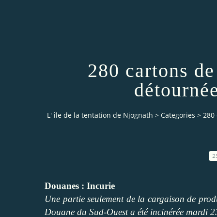
280 cartons de
détourné
L' île de la tentation de Njognath
>
Categories
>
280 
2
Douanes : Incurie
Une partie seulement de la cargaison de produ
Douane du Sud-Ouest a été incinérée mardi 2