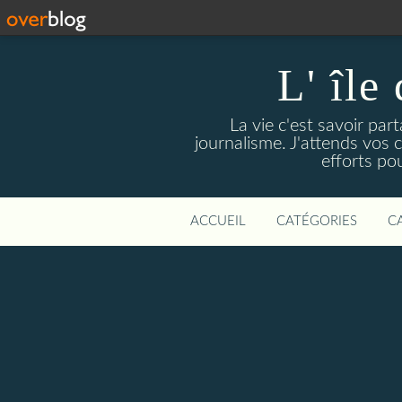
L' île
La vie c'est savoir par
journalisme. J'attends vos
efforts pou
ACCUEIL
CATÉGORIES
C