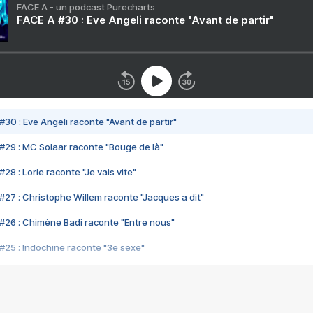
FACE A - un podcast Purecharts
FACE A #30 : Eve Angeli raconte "Avant de partir"
#30 : Eve Angeli raconte "Avant de partir"
#29 : MC Solaar raconte "Bouge de là"
28 : Lorie raconte "Je vais vite"
#27 : Christophe Willem raconte "Jacques a dit"
#26 : Chimène Badi raconte "Entre nous"
#25 : Indochine raconte "3e sexe"
#24 : Zaho raconte "C'est chelou"
#23 : Patrick Bruel raconte "Au café des délices"