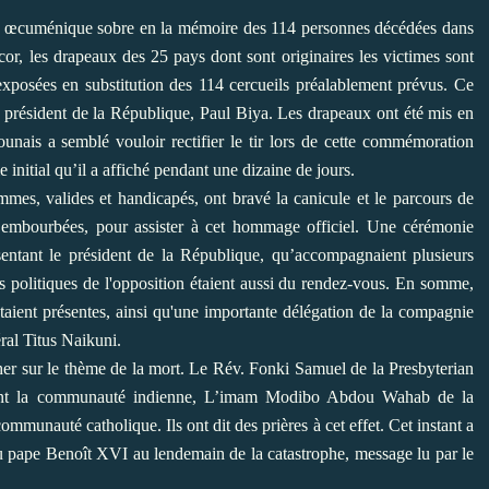
 œcuménique sobre en la mémoire des 114 personnes décédées dans
, les drapeaux des 25 pays dont sont originaires les victimes sont
 exposées en substitution des 114 cercueils préalablement prévus. Ce
le président de la République, Paul Biya. Les drapeaux ont été mis en
nais a semblé vouloir rectifier le tir lors de cette commémoration
 initial qu’il a affiché pendant une dizaine de jours.
es, valides et handicapés, ont bravé la canicule et le parcours de
nt embourbées, pour assister à cet hommage officiel. Une cérémonie
sentant le président de la République, qu’accompagnaient plusieurs
politiques de l'opposition étaient aussi du rendez-vous. En somme,
étaient présentes, ainsi qu'une importante délégation de la compagnie
ral Titus Naikuni.
êcher sur le thème de la mort. Le Rév. Fonki Samuel de la Presbyterian
ant la communauté indienne, L’imam Modibo Abdou Wahab de la
unauté catholique. Ils ont dit des prières à cet effet. Cet instant a
du pape Benoît XVI au lendemain de la catastrophe, message lu par le