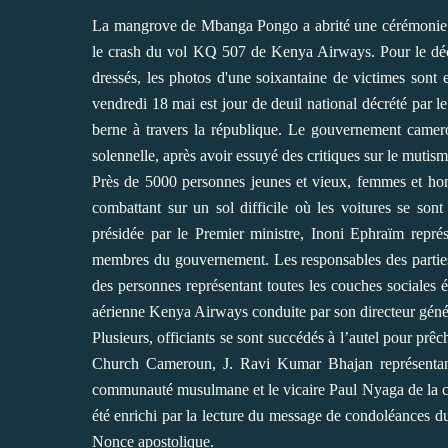
La mangrove de Mbanga Pongo a abrité une cérémonie
le crash du vol KQ 507 de Kenya Airways. Pour le décor
dressés, les photos d'une soixantaine de victimes sont
vendredi 18 mai est jour de deuil national décrété par 
berne à travers la république. Le gouvernement camerou
solennelle, après avoir essuyé des critiques sur le mutisme
Près de 5000 personnes jeunes et vieux, femmes et homm
combattant sur un sol difficile où les voitures se so
présidée par le Premier ministre, Inoni Ephraïm repré
membres du gouvernement. Les responsables des parties 
des personnes représentant toutes les couches sociales 
aérienne Kenya Airways conduite par son directeur géné
Plusieurs, officiants se sont succédés à l’autel pour pr
Church Cameroun, J. Ravi Kumar Bhajan représent
communauté musulmane et le vicaire Paul Nyaga de la comm
été enrichi par la lecture du message de condoléances 
Nonce apostolique.