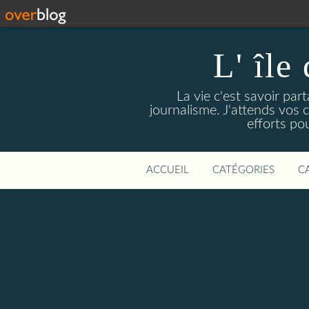
L' île
La vie c'est savoir par
journalisme. J'attends vos
efforts pou
ACCUEIL
CATÉGORIES
C