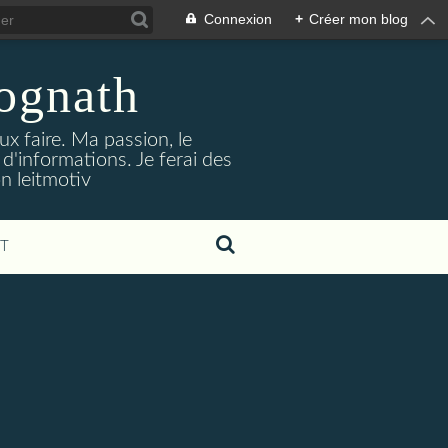
Connexion
+
Créer mon blog
jognath
ux faire. Ma passion, le
'informations. Je ferai des
on leitmotiv
T