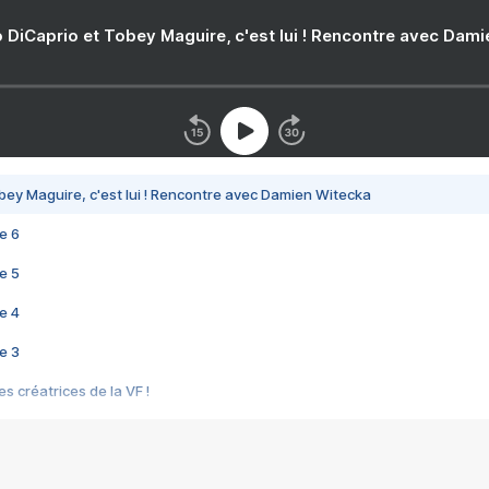
 DiCaprio et Tobey Maguire, c'est lui ! Rencontre avec Dam
bey Maguire, c'est lui ! Rencontre avec Damien Witecka
e 6
e 5
e 4
e 3
s créatrices de la VF !
e 2
e 1