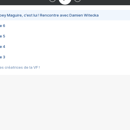
bey Maguire, c'est lui ! Rencontre avec Damien Witecka
e 6
e 5
e 4
e 3
s créatrices de la VF !
e 2
e 1
e Mektoub My Love arrive enfin ! Rencontre avec Shaïn Boumedine et Sal
i : après Toni en famille
elle réalise le bouleversant Dites lui que je l'aime