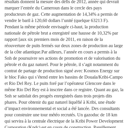
résultats donnent la mesure des défis de 2012, année qui devrait
marquer l’entrée du Cameroun dans le cercle des pays
producteurs de gaz. Cette augmentation de 14,34% a permis de
vendre le baril à 120,60 dollars l’unité (quelque 63213 F).
Pendant la même période envisagée ci-haut, la production
nationale de pétrole brut a enregistré une hausse de 10,32% par
rapport [aux six premiers mois de 2011, en raison de la
réouverture de puits fermés sur deux zones de production au large
de la côte atlantique.Par ailleurs, l’année en cours a permis à la
Snh de poursuivre ses actions de promotion et de valorisation du
pétrole et du gaz naturel. Pour le pétrole, il s’agit notamment du
contrat de partage de production signé avec Kosmos Energy sur
le bloc Fako qui s’étend entre les bassins de Douala/Kribi-Campo
et Rio Del Rey. Le puits foré par l’opérateur Glencore dans le
même Rio Del Rey est à inscrire dans ce registre. Quant au gaz, la
Snh se satisfait des progrès enregistrés dans trois projets dits
phares. Pour obtenir du gaz naturel liquéfié à Kribi, une étude
d’impact environnemental et social a été lancée. Des consultants
pour construire une tour météo recrutés. Un gazoduc de 18 km
qui servira à la centrale électrique de la Kribi Power Development
Corporation (Kpdc) est en cours de construction. Pareillement,