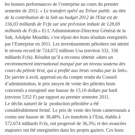
les bonnes performances de l’entreprise au cours du premier
semestre de 2012.
« Le transfert opéré au Trésor public
au titre
de la contribution de la Snh au budget 2012 de l'Etat est de
156,03 milliards de Fcfa sur une prévision initiale de 128,69
milliards de Fcfa.»
Et L’Administrateur-Directeur Général de la
Snh, Adolphe Moudiki, s’est réjoui des bons résultats enregistrés
par l’Entreprise en 2011. Les investissements pétroliers ont atteint
le niveau record de 724,672 millions Usa (environ 332, 336
milliards Fcfa). Résultat qu’il a reconnu obtenir
«dans un
environnement international marqué par un niveau soutenu des
cours du pétrole brut, qui a profité aux bruts vendus par la Snh».
De janvier à avril, apprend-on du compte rendu du Conseil
d’administration, le prix moyen de vente des pétroles bruts
concernés a enregistré une hausse de 15,10 dollars par baril
(environ 5352 F) par rapport au premier semestre 2011.
Le déclin naturel de la
production pétrolière a été
considérablement freiné. Le prix de vente des bruts camerounais a
connu une hausse de 38,48%. Les transferts à l’Etat, établis à
572,674 milliards Fcfa, ont progressé de 36,3%; et des avancées
majeures ont été enregistrées dans les projets gaziers. Ces bons