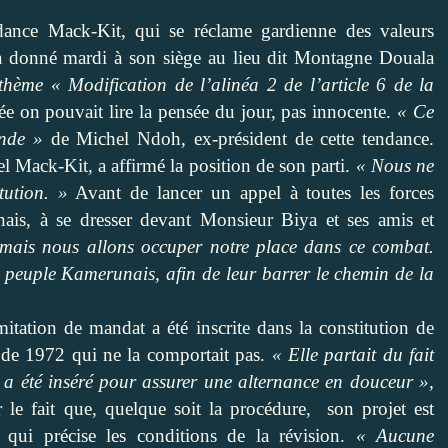
nce Mack-Kit, qui se réclame gardienne des valeurs
, a donné mardi à son siège au lieu dit Montagne Douala
thème « Modification de l’alinéa 2 de l’article 6 de la
ée on pouvait lire la pensée du jour, pas innocente.
« Ce
onde »
de Michel Ndoh, ex-président de cette tendance.
 Mack-Kit, a affirmé la position de son parti.
« Nous ne
tution. »
Avant de lancer un appel à toutes les forces
ais, à se dresser devant Monsieur Biya et ses amis et
c mais nous allons occuper notre place dans ce combat.
e peuple Kamerunais, afin de leur barrer le chemin de la
imitation de mandat a été inscrite dans la constitution de
n de 1972 qui ne la comportait pas.
« Elle partait du fait
le a été inséré pour assurer une alternance en douceur »,
ur le fait que, quelque soit la procédure,
son projet est
e qui précise les conditions de la révision.
« Aucune