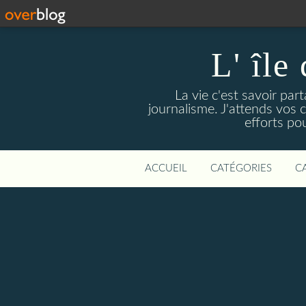
L' île
La vie c'est savoir par
journalisme. J'attends vos
efforts pou
ACCUEIL
CATÉGORIES
C