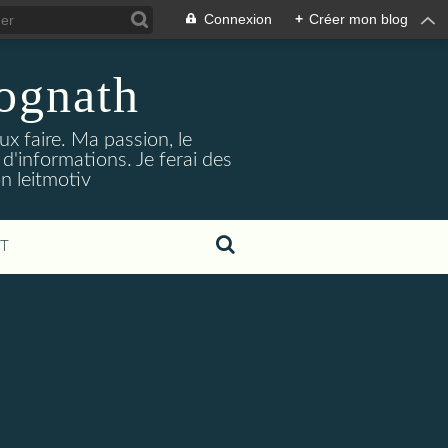
Connexion
+
Créer mon blog
jognath
ux faire. Ma passion, le
'informations. Je ferai des
on leitmotiv
T