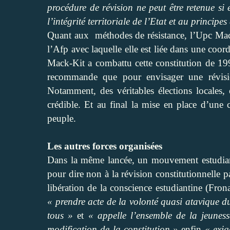
procédure de révision ne peut être retenue si e
l’intégrité territoriale de l’Etat et au princip
Quant aux
méthodes de résistance, l’Upc Mac
l’Afp avec laquelle elle est liée dans une coo
Mack-Kit a combattu cette constitution de 1996
recommande que pour envisager une révision
Notamment, des véritables élections locales, 
crédible. Et au final la mise en place d’une 
peuple.
Les autres forces organisées
Dans la même lancée, un mouvement estudiant
pour dire non à la révision constitutionnelle p
libération de la conscience estudiantine (Fron
« prendre acte de la volonté quasi atavique d
tous »
et
« appelle l’ensemble de la jeunes
modification de la constitution »
enfin
« exig