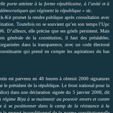
lle porte atteinte à la forme républicaine, à l’unité et à
es démocratiques qui régissent la république »
sic.
k-Kit promet la rendre publique après consultation avec
rdination. Toutefois on se souvient qu’en son temps l’Upc
. D’ailleurs, elle précise que ses griefs persistent. Mais
 générale de la constitution, il faut des préalables.
organisées dans la transparence, avec un code électoral
constituante qui prend en compte les aspirations du bas
in est parvenu en 48 heures à obtenir 2000 signatures
ar le président de la république. Le front national pour la
alice) dans une déclaration signée du 5 janvier 2008, dit
u régime Biya à se maintenir au pouvoir envers et contre
se à se positionner dans le camp de la résistance à la
e le respect inconditionnel de la norme constitutionnelle