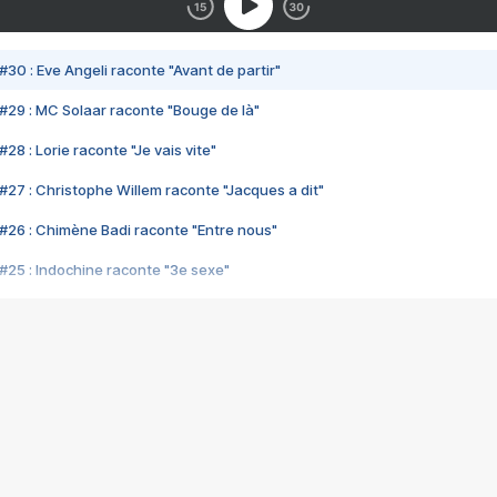
#30 : Eve Angeli raconte "Avant de partir"
#29 : MC Solaar raconte "Bouge de là"
28 : Lorie raconte "Je vais vite"
#27 : Christophe Willem raconte "Jacques a dit"
#26 : Chimène Badi raconte "Entre nous"
#25 : Indochine raconte "3e sexe"
#24 : Zaho raconte "C'est chelou"
#23 : Patrick Bruel raconte "Au café des délices"
#22 : Kyo raconte "Le chemin"
#21 : Nolwenn Leroy raconte "Cassé"
#20 : Patrick Hernandez raconte "Born to be alive"