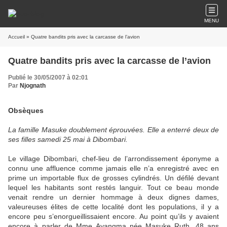
MENU
Accueil
» Quatre bandits pris avec la carcasse de l’avion
Quatre bandits pris avec la carcasse de l’avion
Publié le 30/05/2007 à 02:01
Par
Njognath
Obsèques
La famille Masuke doublement éprouvées. Elle a enterré deux de
ses filles samedi 25 mai à Dibombari.
Le village Dibombari, chef-lieu de l’arrondissement éponyme a
connu une affluence comme jamais elle n’a enregistré avec en
prime un importable flux de grosses cylindrés. Un défilé devant
lequel les habitants sont restés languir. Tout ce beau monde
venait rendre un dernier hommage à deux dignes dames,
valeureuses élites de cette localité dont les populations, il y a
encore peu s’enorgueillissaient encore. Au point qu’ils y avaient
encore à parler de Mme Ayangma née Masuke Ruth, 48 ans