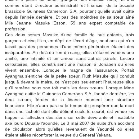
comme étant Directeur administratif et financier de la Société
brassicole Guinness Cameroon S.A. pourtant qu’elle avait quitté
depuis l’année dernière. Et pas des moindres de sa sœur aîné
Mlle Jeanne Masuke Esson, 59 ans expert comptable de
profession.
Ces deux sœurs Masuke d’une famille de huit enfants, trois
garçons et cinq filles, en dépit de l’écart d’âge, neuf ans qui n’en
faisait pas des personnes d’une même génération étaient des
inséparables. Au-delà du lien du sang, elles s’étaient vouées une
amitié, une intimité et un amour sans autres pareils. Encore
célibataires, elles construisent une maison à Bonaberi où elles
vivent ensemble. Lorsque le magna de l’assurance, Portait
Ayangma s’entiche de la petite soeur, Ruth Masuke qu’il conduit
jusqu’à devant le maire, ce n’est pas seulement l’heureuse élue
qu’il ramène sous son toit mais les deux sœurs. Lorsque Mme
Ayangma quitte la Guinness Cameroon S.A. l’année dernière, les
deux sœurs, férues de la finance montent une structure
financière. Elle n’aura pas eu le temps de prospérer que la mort
dans une lâcheté dont elle détient seule le secret, est venue les
happer à l’affection des siens sur cette dévorante et insatiable
axe lourd Douala-Yaoundé. Le 3 mai 2007 de suite d’un accident
de circulation alors qu’elles revenaient de Yaoundé où elles
étaient allées réconforter la veuve du Général Yakana.