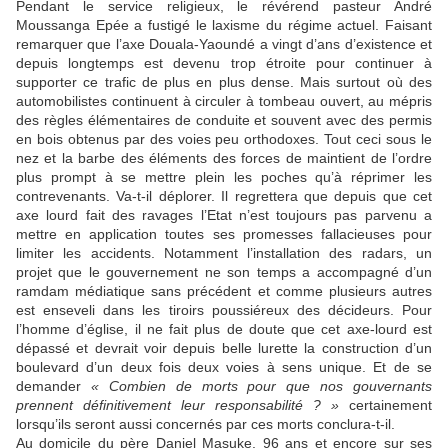
Pendant le service religieux, le révérend pasteur André
Moussanga Epée a fustigé le laxisme du régime actuel. Faisant
remarquer que l’axe Douala-Yaoundé a vingt d’ans d’existence et
depuis longtemps est devenu trop étroite pour continuer à
supporter ce trafic de plus en plus dense. Mais surtout où des
automobilistes continuent à circuler à tombeau ouvert, au mépris
des règles élémentaires de conduite et souvent avec des permis
en bois obtenus par des voies peu orthodoxes. Tout ceci sous le
nez et la barbe des éléments des forces de maintient de l’ordre
plus prompt à se mettre plein les poches qu’à réprimer les
contrevenants. Va-t-il déplorer. Il regrettera que depuis que cet
axe lourd fait des ravages l’Etat n’est toujours pas parvenu a
mettre en application toutes ses promesses fallacieuses pour
limiter les accidents. Notamment l’installation des radars, un
projet que le gouvernement ne son temps a accompagné d’un
ramdam médiatique sans précédent et comme plusieurs autres
est enseveli dans les tiroirs poussiéreux des décideurs. Pour
l’homme d’église, il ne fait plus de doute que cet axe-lourd est
dépassé et devrait voir depuis belle lurette la construction d’un
boulevard d’un deux fois deux voies à sens unique. Et de se
demander
« Combien de morts pour que nos gouvernants
prennent définitivement leur responsabilité ? »
certainement
lorsqu’ils seront aussi concernés par ces morts conclura-t-il.
Au domicile du père Daniel Masuke, 96 ans et encore sur ses