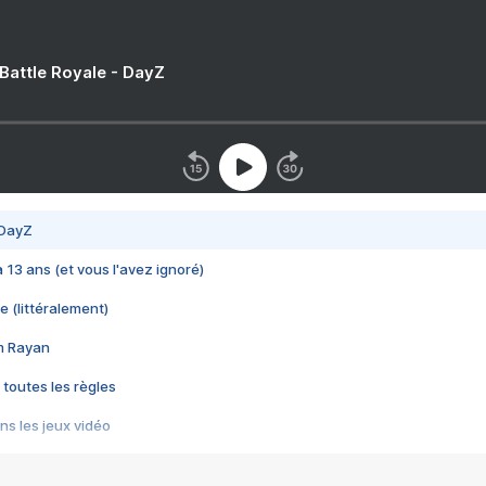
 Battle Royale - DayZ
 DayZ
 a 13 ans (et vous l'avez ignoré)
e (littéralement)
im Rayan
 toutes les règles
s les jeux vidéo
us choquant de Rockstar ? - Le scandale BULLY