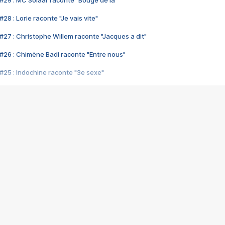
#29 : MC Solaar raconte "Bouge de là"
28 : Lorie raconte "Je vais vite"
#27 : Christophe Willem raconte "Jacques a dit"
#26 : Chimène Badi raconte "Entre nous"
#25 : Indochine raconte "3e sexe"
#24 : Zaho raconte "C'est chelou"
#23 : Patrick Bruel raconte "Au café des délices"
#22 : Kyo raconte "Le chemin"
#21 : Nolwenn Leroy raconte "Cassé"
#20 : Patrick Hernandez raconte "Born to be alive"
#19 : Lorie raconte "Près de moi"
#18 : Michael Jones raconte "A nos actes manqués" (avec Jean-Jacque
#17 : Khaled raconte "Aïcha"