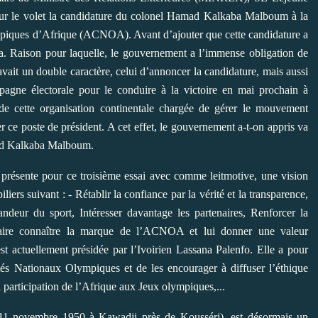
 sur le volet la candidature du colonel Hamad Kalkaba Malboum à la
mpiques d’Afrique (ACNOA). Avant d’ajouter que cette candidature a
a. Raison pour laquelle, le gouvernement a l’immense obligation de
 avait un double caractère, celui d’annoncer la candidature, mais aussi
pagne électorale pour le conduire à la victoire en mai prochain à
 de cette organisation continentale chargée de gérer le mouvement
r ce poste de président. A cet effet, le gouvernement a-t-on appris va
ad Kalkaba Malboum.
résente pour ce troisième essai avec comme leitmotive, une vision
rs suivant : - Rétablir la confiance par la vérité et la transparence,
deur du sport, Intéresser davantage les partenaires, Renforcer la
Faire connaître la marque de l’ACNOA et lui donner une valeur
 actuellement présidée par l’Ivoirien Lassana Palenfo. Elle a pour
tés Nationaux Olympiques et de les encourager à diffuser l’éthique
a participation de l’Afrique aux Jeux olympiques,...
 11 novembre 1950 à Kawadji près de
Kousséri
), est désormais un