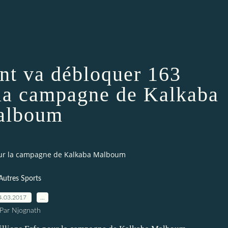
t va débloquer 163
 la campagne de Kalkaba
alboum
our la campagne de Kalkaba Malboum
Autres Sports
4.03.2017
…
Par Njognath