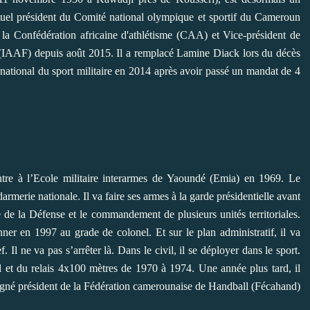
l’actuel président du Comité national olympique et sportif du Cameroun
e la
Confédération africaine d'athlétisme
(CAA) et Vice-président de
IAAF) depuis août 2015. Il a remplacé
Lamine Diack
lors du décès
national du sport militaire
en 2014 après avoir passé un mandat de 4
ntre à l’Ecole militaire interarmes de Yaoundé (Emia) en 1969. Le
merie nationale. Il va faire ses armes à la garde présidentielle avant
e de la Défense et le commandement de plusieurs unités territoriales.
ner en 1997 au grade de colonel. Et sur le plan administratif, il va
 Il ne va pas s’arrêter là. Dans le civil, il se déployer dans le sport.
ll et du relais 4x100 mètres de 1970 à 1974. Une année plus tard, il
 désigné président de la Fédération camerounaise de Handball (Fécahand)