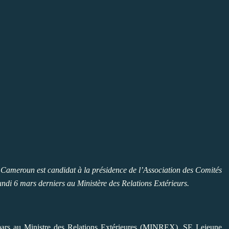
u Cameroun est candidat à la présidence de l’Association des Comités
undi 6 mars derniers au Ministère des Relations Extérieurs.
 mars au Ministre des Relations Extérieures (MINREX), SE Lejeune