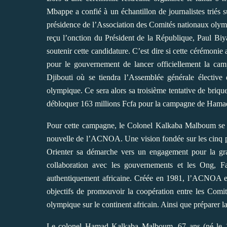
Mbappe a confié à un échantillon de journalistes triés
présidence de l’Association des Comités nationaux oly
reçu l’onction du Président de la République, Paul Biy
soutenir cette candidature. C’est dire si cette cérémonie
pour le gouvernement de lancer officiellement la cam
Djibouti où se tiendra l’Assemblée générale élective
olympique. Ce sera alors sa troisième tentative de brique
débloquer 163 millions Fcfa pour la campagne de Ham
Pour cette campagne, le Colonel Kalkaba Malboum se p
nouvelle de l’ACNOA. Une vision fondée sur les cinq pilie
Orienter sa démarche vers un engagement pour la gran
collaboration avec les gouvernements et les Ong, 
authentiquement africaine. Créée en 1981, l’ACNOA est
objectifs de promouvoir la coopération entre les Comi
olympique sur le continent africain. Ainsi que préparer l
Le colonel Hamad Kalkaba Malboum, 67 ans (né le