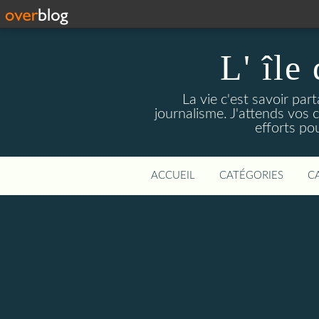
L' île
La vie c'est savoir par
journalisme. J'attends vos
efforts pou
ACCUEIL
CATÉGORIES
C